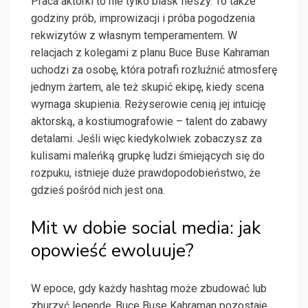
Praca aktorki to nie tylko blask fleszy. To także
godziny prób, improwizacji i próba pogodzenia
rekwizytów z własnym temperamentem. W
relacjach z kolegami z planu Buce Buse Kahraman
uchodzi za osobę, która potrafi rozluźnić atmosferę
jednym żartem, ale też skupić ekipę, kiedy scena
wymaga skupienia. Reżyserowie cenią jej intuicję
aktorską, a kostiumografowie – talent do zabawy
detalami. Jeśli więc kiedykolwiek zobaczysz za
kulisami maleńką grupkę ludzi śmiejących się do
rozpuku, istnieje duże prawdopodobieństwo, że
gdzieś pośród nich jest ona.
Mit w dobie social media: jak
opowieść ewoluuje?
W epoce, gdy każdy hashtag może zbudować lub
zburzyć legendę, Buce Buse Kahraman pozostaje