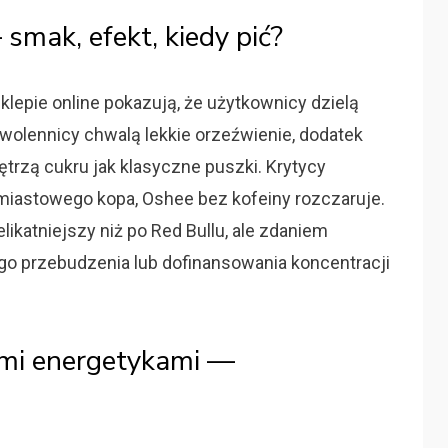
mak, efekt, kiedy pić?
epie online pokazują, że użytkownicy dzielą
Zwolennicy chwalą lekkie orzeźwienie, dodatek
piętrzą cukru jak klasyczne puszki. Krytycy
hmiastowego kopa, Oshee bez kofeiny rozczaruje.
elikatniejszy niż po Red Bullu, ale zdaniem
go przebudzenia lub dofinansowania koncentracji
ymi energetykami —