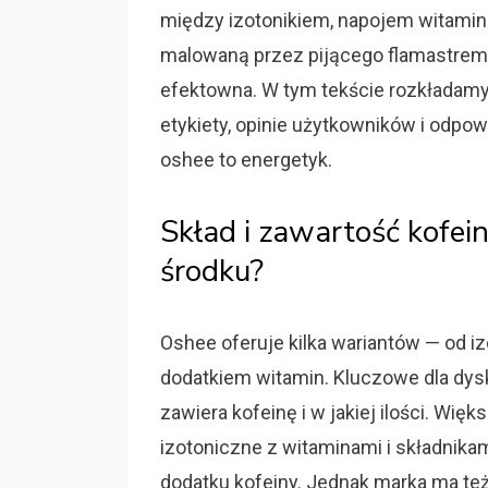
między izotonikiem, napojem witami
malowaną przez pijącego flamastrem a
efektowna. W tym tekście rozkładamy
etykiety, opinie użytkowników i odpow
oshee to energetyk.
Skład i zawartość kofe
środku?
Oshee oferuje kilka wariantów — od 
dodatkiem witamin. Kluczowe dla dysku
zawiera kofeinę i w jakiej ilości. Wię
izotoniczne z witaminami i składnika
dodatku kofeiny. Jednak marka ma też 