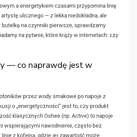
nowym a energetykiem czasami przypomina linię
rtystę ulicznego — z lekka niedokładna, ale
 butelkę na czynniki pierwsze, sprawdzamy
iadamy na pytanie, które krąży w internetach: czy
iny — co naprawdę jest w
izotoników przez wody smakowe po napoje z
sji o „energetyczności” jest to, czy produkt
kszość klasycznych Oshee (np. Active) to napoje
mi wspierającymi nawodnienie, często bez
linie z kofeiną, gdzie jej zawartość może