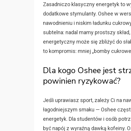
Zasadniczo klasyczny energetyk to w
dodatkowe stymulanty. Oshee w wersja
nawodnieniu i niskim ładunku cukrowy
subtelna: nadal mamy prostszy skład, 
energetyczny może się zbliżyć do sł
to kompromis: mniej „bomby cukrowej”
Dla kogo Oshee jest str
powinien ryzykować?
Jeśli uprawiasz sport, zależy Ci na na
łagodniejszym smaku — Oshee częst
energetyk. Dla studentów i osób pot
być napój z wyraźną dawką kofeiny. Os