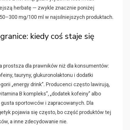
jszą herbatę — zwykle znacznie poniżej
50–300 mg/100 ml w najsilniejszych produktach.
anice: kiedy coś staje się
a prostsza dla prawników niż dla konsumentów:
feiny, tauryny, glukuronolaktonu i dodatki
orii „energy drink”. Producenci często lawirują,
tamina B kompleks”, „dodatek kofeiny” albo
ć w gusta sportowców i zapracowanych. Dla
getyk pojawia się często, bo część produktów tej
ów, a inne zdecydowanie nie.