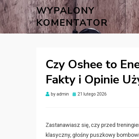
WYPALONY
KOMENTATOR
Czy Oshee to En
Fakty i Opinie 
Posted
by
admin
21 lutego 2026
on
Zastanawiasz się, czy przed treningi
klasyczny, głośny puszkowy bombowi