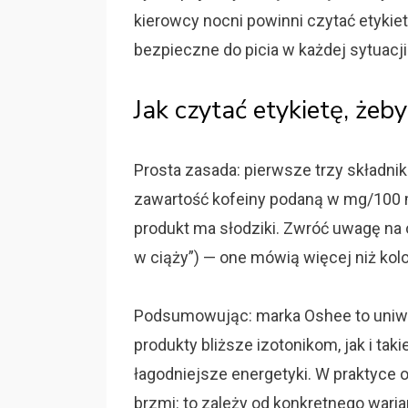
kierowcy nocni powinni czytać etykie
bezpieczne do picia w każdej sytuacji
Jak czytać etykietę, żeb
Prosta zasada: pierwsze trzy składnik
zawartość kofeiny podaną w mg/100 ml
produkt ma słodziki. Zwróć uwagę na os
w ciąży”) — one mówią więcej niż kolo
Podsumowując: marka Oshee to uniwe
produkty bliższe izotonikom, jak i tak
łagodniejsze energetyki. W praktyce 
brzmi: to zależy od konkretnego waria