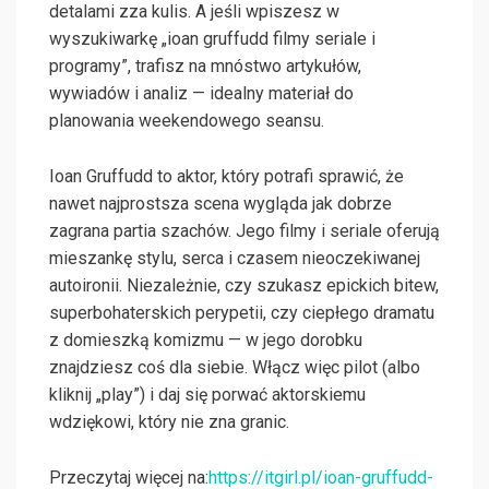
detalami zza kulis. A jeśli wpiszesz w
wyszukiwarkę „ioan gruffudd filmy seriale i
programy”, trafisz na mnóstwo artykułów,
wywiadów i analiz — idealny materiał do
planowania weekendowego seansu.
Ioan Gruffudd to aktor, który potrafi sprawić, że
nawet najprostsza scena wygląda jak dobrze
zagrana partia szachów. Jego filmy i seriale oferują
mieszankę stylu, serca i czasem nieoczekiwanej
autoironii. Niezależnie, czy szukasz epickich bitew,
superbohaterskich perypetii, czy ciepłego dramatu
z domieszką komizmu — w jego dorobku
znajdziesz coś dla siebie. Włącz więc pilot (albo
kliknij „play”) i daj się porwać aktorskiemu
wdziękowi, który nie zna granic.
Przeczytaj więcej na:
https://itgirl.pl/ioan-gruffudd-