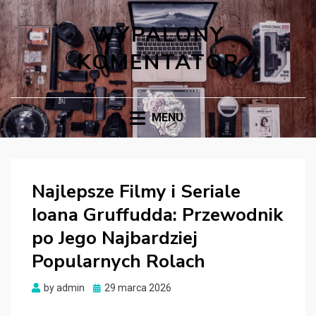
WYPALONY
KOMENTATOR
MENU
Najlepsze Filmy i Seriale
Ioana Gruffudda: Przewodnik
po Jego Najbardziej
Popularnych Rolach
Posted
by
admin
29 marca 2026
on