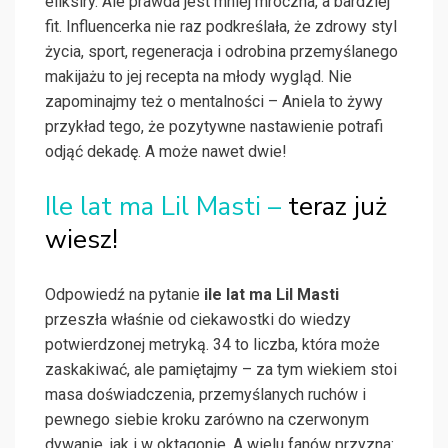
eliksiry. Ale prawda jest mniej mroczna, a bardziej
fit. Influencerka nie raz podkreślała, że zdrowy styl
życia, sport, regeneracja i odrobina przemyślanego
makijażu to jej recepta na młody wygląd. Nie
zapominajmy też o mentalności – Aniela to żywy
przykład tego, że pozytywne nastawienie potrafi
odjąć dekadę. A może nawet dwie!
Ile lat ma Lil Masti –
teraz już
wiesz!
Odpowiedź na pytanie
ile lat ma Lil Masti
przeszła właśnie od ciekawostki do wiedzy
potwierdzonej metryką. 34 to liczba, która może
zaskakiwać, ale pamiętajmy – za tym wiekiem stoi
masa doświadczenia, przemyślanych ruchów i
pewnego siebie kroku zarówno na czerwonym
dywanie, jak i w oktagonie. A wielu fanów przyzna: