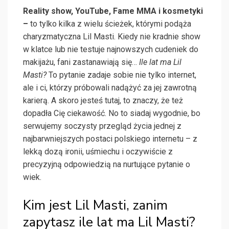
Reality show, YouTube, Fame MMA i kosmetyki
–
to tylko kilka z wielu ścieżek, którymi podąża
charyzmatyczna Lil Masti. Kiedy nie kradnie show
w klatce lub nie testuje najnowszych cudeniek do
makijażu, fani zastanawiają się…
Ile lat ma Lil
Masti?
To pytanie zadaje sobie nie tylko internet,
ale i ci, którzy próbowali nadążyć za jej zawrotną
karierą. A skoro jesteś tutaj, to znaczy, że też
dopadła Cię ciekawość. No to siadaj wygodnie, bo
serwujemy soczysty przegląd życia jednej z
najbarwniejszych postaci polskiego internetu – z
lekką dozą ironii, uśmiechu i oczywiście z
precyzyjną odpowiedzią na nurtujące pytanie o
wiek.
Kim jest Lil Masti, zanim
zapytasz ile lat ma Lil Masti?