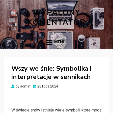
WYPALONY
KOMENTATOR
MENU
Wszy we śnie: Symbolika i
interpretacje w sennikach
Posted
by
admin
28 lipca 2024
on
W świecie snów istnieje wiele symboli, które mogą