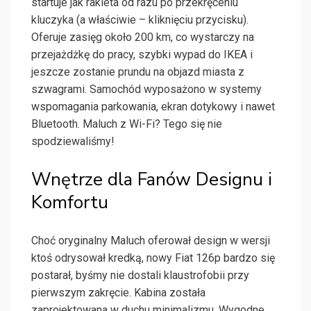
startuje jak rakieta od razu po przekręceniu
kluczyka (a właściwie – kliknięciu przycisku).
Oferuje zasięg około 200 km, co wystarczy na
przejażdżkę do pracy, szybki wypad do IKEA i
jeszcze zostanie prundu na objazd miasta z
szwagrami. Samochód wyposażono w systemy
wspomagania parkowania, ekran dotykowy i nawet
Bluetooth. Maluch z Wi-Fi? Tego się nie
spodziewaliśmy!
Wnętrze dla Fanów Designu i
Komfortu
Choć oryginalny Maluch oferował design w wersji
ktoś odrysował kredką, nowy Fiat 126p bardzo się
postarał, byśmy nie dostali klaustrofobii przy
pierwszym zakręcie. Kabina została
zaprojektowana w duchu minimalizmu. Wygodne