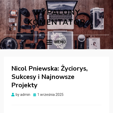
WYPALONY
KOMENTATOR
MENU
Nicol Pniewska: Życiorys,
Sukcesy i Najnowsze
Projekty
Posted
by
admin
1 września 2025
on