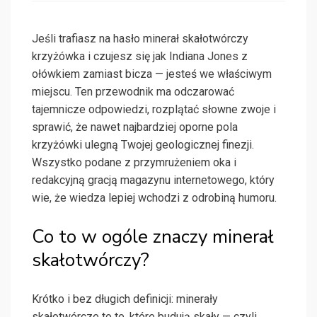
Jeśli trafiasz na hasło minerał skałotwórczy
krzyżówka i czujesz się jak Indiana Jones z
ołówkiem zamiast bicza — jesteś we właściwym
miejscu. Ten przewodnik ma odczarować
tajemnicze odpowiedzi, rozplątać słowne zwoje i
sprawić, że nawet najbardziej oporne pola
krzyżówki ulegną Twojej geologicznej finezji.
Wszystko podane z przymrużeniem oka i
redakcyjną gracją magazynu internetowego, który
wie, że wiedza lepiej wchodzi z odrobiną humoru.
Co to w ogóle znaczy minerał
skałotwórczy?
Krótko i bez długich definicji: minerały
skałotwórcze to te, które budują skały — czyli