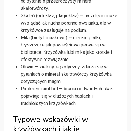
na pytanie o przezroczysty minerał
skałotwórczy.
Skaleń (ortoklaz, plagioklaz) — na zdjęciu może
wyglądać jak nudna poranna owsianka, ale w
krzyżówce zasługuje na podium.
Miki (biotyt, muskowit) — cienkie płatki,
błyszczące jak powieściowa perwersja w
bibliotece. Krzyżówka lubi mika jako krótkie i
efektywne rozwiązanie.
Oliwin — zielony, egzotyczny, zdarza się w
pytaniach o minerał skałotwórczy krzyżówka
dotyczących magm.
Piroksen i amfibol — bracia od twardych skał;
pojawiają się w dłuższych hasłach i
trudniejszych krzyżówkach.
Typowe wskazówki w
krzyżówkach i jak je