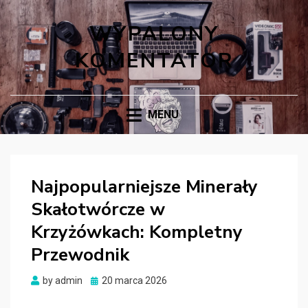
WYPALONY
KOMENTATOR
MENU
Najpopularniejsze Minerały
Skałotwórcze w
Krzyżówkach: Kompletny
Przewodnik
Posted
by
admin
20 marca 2026
on