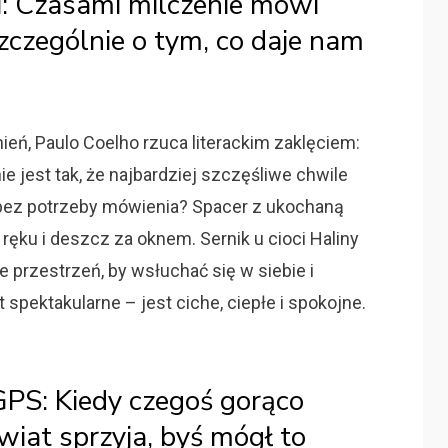
ci: Czasami milczenie mówi
Szczególnie o tym, co daje nam
eń, Paulo Coelho rzuca literackim zaklęciem:
e jest tak, że najbardziej szczęśliwe chwile
bez potrzeby mówienia? Spacer z ukochaną
ręku i deszcz za oknem. Sernik u cioci Haliny
je przestrzeń, by wsłuchać się w siebie i
 spektakularne – jest ciche, ciepłe i spokojne.
GPS: Kiedy czegoś gorąco
wiat sprzyja, byś mógł to