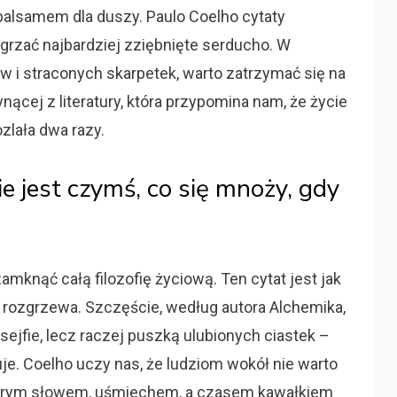
balsamem dla duszy. Paulo Coelho cytaty
zgrzać najbardziej zziębnięte serducho. W
w i straconych skarpetek, warto zatrzymać się na
ynącej z literatury, która przypomina nam, że życie
zlała dwa razy.
e jest czymś, co się mnoży, gdy
amknąć całą filozofię życiową. Ten cytat jest jak
i rozgrzewa. Szczęście, według autora Alchemika,
ejfie, lecz raczej puszką ulubionych ciastek –
je. Coelho uczy nas, że ludziom wokół nie warto
 dobrym słowem, uśmiechem, a czasem kawałkiem