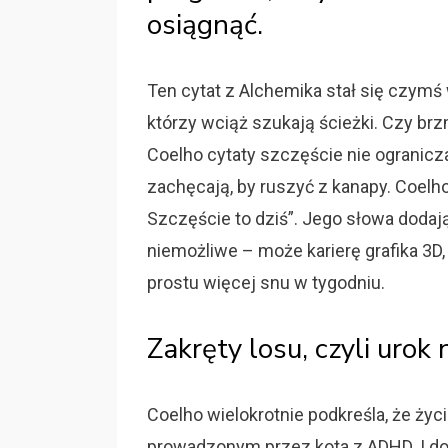
osiągnąć.
Ten cytat z Alchemika stał się czymś 
którzy wciąż szukają ścieżki. Czy br
Coelho cytaty szczęście nie ogranicz
zachęcają, by ruszyć z kanapy. Coelho
Szczęście to dziś”. Jego słowa dodają
niemożliwe – może karierę grafika 3D
prostu więcej snu w tygodniu.
Zakręty losu, czyli uro
Coelho wielokrotnie podkreśla, że życie
prowadzonym przez kota z ADHD. I do