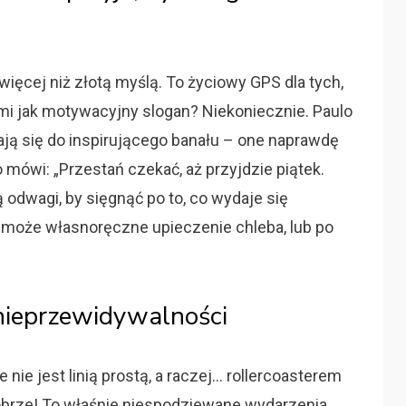
więcej niż złotą myślą. To życiowy GPS dla tych,
zmi jak motywacyjny slogan? Niekoniecznie. Paulo
ają się do inspirującego banału – one naprawdę
 mówi: „Przestań czekać, aż przyjdzie piątek.
 odwagi, by sięgnąć po to, co wydaje się
, może własnoręczne upieczenie chleba, lub po
k nieprzewidywalności
 nie jest linią prostą, a raczej… rollercoasterem
brze! To właśnie niespodziewane wydarzenia