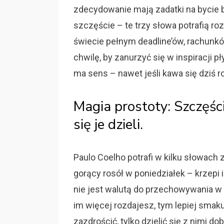
zdecydowanie mają zadatki na bycie 
szczęście – te trzy słowa potrafią ro
świecie pełnym deadline’ów, rachunkó
chwilę, by zanurzyć się w inspiracji pł
ma sens – nawet jeśli kawa się dziś ro
Magia prostoty: Szczęści
się je dzieli.
Paulo Coelho potrafi w kilku słowach z
gorący rosół w poniedziałek – krzepi 
nie jest walutą do przechowywania w s
im więcej rozdajesz, tym lepiej smaku
zazdrościć, tylko dzielić się z nimi