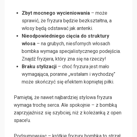
Zbyt mocnego wycieniowania
– może
sprawić, że fryzura będzie bezkształtna, a
włosy będą odstawać jak antenki.
Nieodpowiedniego cięcia do struktury
włosa
– na grubych, niesfornych włosach
bombka wymaga specjalistycznego podejścia.
Znajdź fryzjera, który zna się na rzeczy!
Braku stylizacji
– choć fryzura jest mało
wymagająca, poranne „wstałam i wychodzę”
może skończyć się efektem kopniętej piłki.
Pamiętaj, że nawet najbardziej stylowa fryzura
wymaga trochę serca. Ale spokojnie – z bombką
zaprzyjaźnisz się szybciej, niż z koleżanką z open
space’u.
Podsumowując – krótkie fryzury bombka to strzał