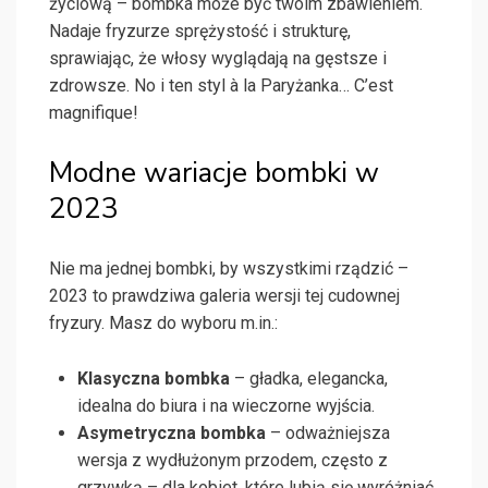
życiową – bombka może być twoim zbawieniem.
Nadaje fryzurze sprężystość i strukturę,
sprawiając, że włosy wyglądają na gęstsze i
zdrowsze. No i ten styl à la Paryżanka… C’est
magnifique!
Modne wariacje bombki w
2023
Nie ma jednej bombki, by wszystkimi rządzić –
2023 to prawdziwa galeria wersji tej cudownej
fryzury. Masz do wyboru m.in.:
Klasyczna bombka
– gładka, elegancka,
idealna do biura i na wieczorne wyjścia.
Asymetryczna bombka
– odważniejsza
wersja z wydłużonym przodem, często z
grzywką – dla kobiet, które lubią się wyróżniać.