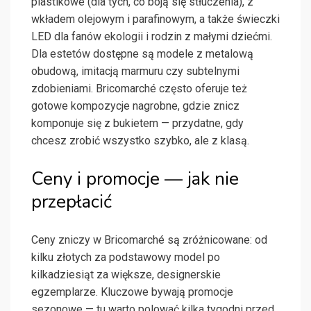
plastikowe (dla tych, co boją się stłuczenia), z
wkładem olejowym i parafinowym, a także świeczki
LED dla fanów ekologii i rodzin z małymi dziećmi.
Dla estetów dostępne są modele z metalową
obudową, imitacją marmuru czy subtelnymi
zdobieniami. Bricomarché często oferuje też
gotowe kompozycje nagrobne, gdzie znicz
komponuje się z bukietem — przydatne, gdy
chcesz zrobić wszystko szybko, ale z klasą.
Ceny i promocje — jak nie
przepłacić
Ceny zniczy w Bricomarché są zróżnicowane: od
kilku złotych za podstawowy model po
kilkadziesiąt za większe, designerskie
egzemplarze. Kluczowe bywają promocje
sezonowe — tu warto polować kilka tygodni przed