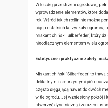
W każdej przestrzeni ogrodowej, pełn
wprowadzenie elementów, które dodad
rok. Wśród takich roślin nie można p
ciągu ostatnich lat zyskały ogromną p
miskant chiński 'Silberfeder’, który 
nieodłącznym elementem wielu ogrod
Estetyczne i praktyczne zalety miska
Miskant chiński 'Silberfeder’ to traw
delikatnymi i srebrzystymi pióropus
często sięgającą nawet do dwóch metr
w tle ogrodu. Jej wzniesiony pokrój i 
stworzyć dynamiczną i zarazem uspo