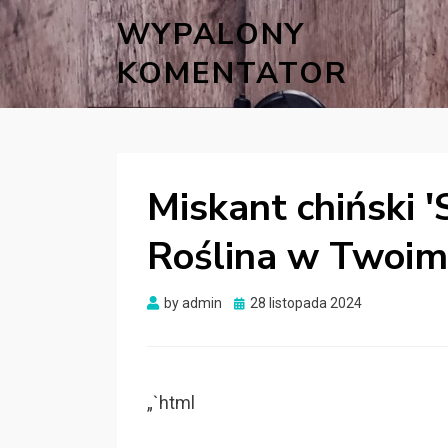
WYPALONY
KOMENTATOR
Miskant chiński '
Roślina w Twoim
Posted
by
admin
28 listopada 2024
on
„`html