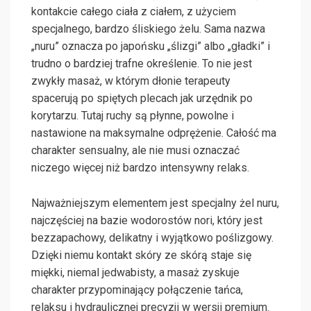
kontakcie całego ciała z ciałem, z użyciem
specjalnego, bardzo śliskiego żelu. Sama nazwa
„nuru” oznacza po japońsku „ślizgi” albo „gładki” i
trudno o bardziej trafne określenie. To nie jest
zwykły masaż, w którym dłonie terapeuty
spacerują po spiętych plecach jak urzędnik po
korytarzu. Tutaj ruchy są płynne, powolne i
nastawione na maksymalne odprężenie. Całość ma
charakter sensualny, ale nie musi oznaczać
niczego więcej niż bardzo intensywny relaks.
Najważniejszym elementem jest specjalny żel nuru,
najczęściej na bazie wodorostów nori, który jest
bezzapachowy, delikatny i wyjątkowo poślizgowy.
Dzięki niemu kontakt skóry ze skórą staje się
miękki, niemal jedwabisty, a masaż zyskuje
charakter przypominający połączenie tańca,
relaksu i hydraulicznej precyzji w wersji premium.