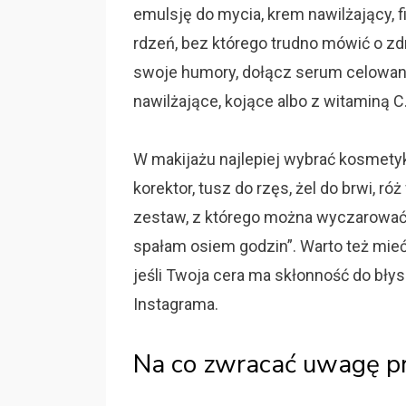
emulsję do mycia, krem nawilżający, f
rdzeń, bez którego trudno mówić o zdr
swoje humory, dołącz serum celowan
nawilżające, kojące albo z witaminą C
W makijażu najlepiej wybrać kosmetyki
korektor, tusz do rzęs, żel do brwi, r
zestaw, z którego można wyczarować za
spałam osiem godzin”. Warto też mieć 
jeśli Twoja cera ma skłonność do bły
Instagrama.
Na co zwracać uwagę p