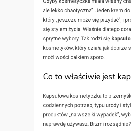
Gdyby kosmetyczka miała własny chara
ale lekko chaotyczna”. Jeden krem do
który „jeszcze może się przydać”, i p
się stylem życia. Właśnie dlatego cor
sprytne wybory. Tak rodzi się
kapsuł
kosmetyków, który działa jak dobrze 
możliwości całkiem sporo.
Co to właściwie jest k
Kapsułowa kosmetyczka to przemyśla
codziennych potrzeb, typu urody i sty
produktów „na wszelki wypadek”, wybi
naprawdę używasz. Brzmi rozsądnie? 