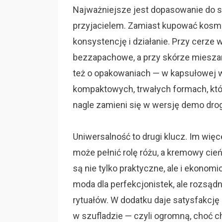
Najważniejsze jest dopasowanie do sk
przyjacielem. Zamiast kupować kosme
konsystencję i działanie. Przy cerze w
bezzapachowe, a przy skórze mieszanej
też o opakowaniach — w kapsułowej w
kompaktowych, trwałych formach, któ
nagle zamieni się w wersję demo droge
Uniwersalność to drugi klucz. Im wię
może pełnić rolę różu, a kremowy cień
są nie tylko praktyczne, ale i ekonom
moda dla perfekcjonistek, ale rozsą
rytuałów. W dodatku daje satysfakcję
w szufladzie — czyli ogromną, choć c