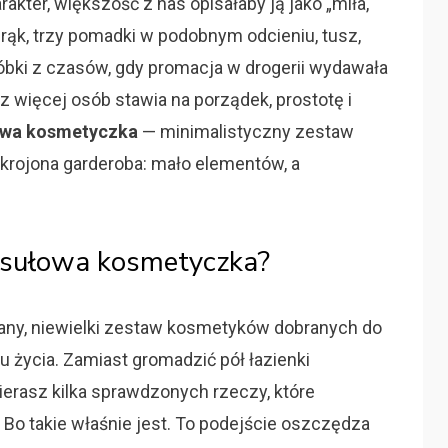
kter, większość z nas opisałaby ją jako „miła,
 rąk, trzy pomadki w podobnym odcieniu, tusz,
róbki z czasów, gdy promacja w drogerii wydawała
az więcej osób stawia na porządek, prostotę i
owa kosmetyczka
— minimalistyczny zestaw
skrojona garderoba: mało elementów, a
apsułowa kosmetyczka?
ny, niewielki zestaw kosmetyków dobranych do
lu życia. Zamiast gromadzić pół łazienki
erasz kilka sprawdzonych rzeczy, które
Bo takie właśnie jest. To podejście oszczędza