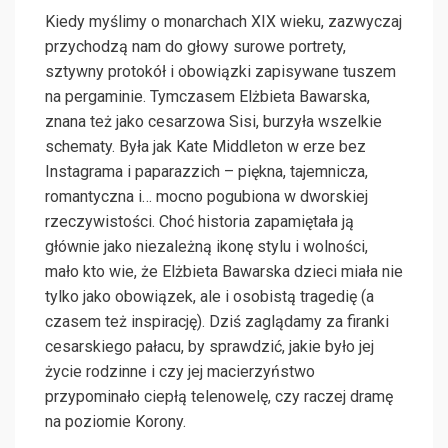
Kiedy myślimy o monarchach XIX wieku, zazwyczaj
przychodzą nam do głowy surowe portrety,
sztywny protokół i obowiązki zapisywane tuszem
na pergaminie. Tymczasem Elżbieta Bawarska,
znana też jako cesarzowa Sisi, burzyła wszelkie
schematy. Była jak Kate Middleton w erze bez
Instagrama i paparazzich – piękna, tajemnicza,
romantyczna i… mocno pogubiona w dworskiej
rzeczywistości. Choć historia zapamiętała ją
głównie jako niezależną ikonę stylu i wolności,
mało kto wie, że Elżbieta Bawarska dzieci miała nie
tylko jako obowiązek, ale i osobistą tragedię (a
czasem też inspirację). Dziś zaglądamy za firanki
cesarskiego pałacu, by sprawdzić, jakie było jej
życie rodzinne i czy jej macierzyństwo
przypominało ciepłą telenowelę, czy raczej dramę
na poziomie Korony.