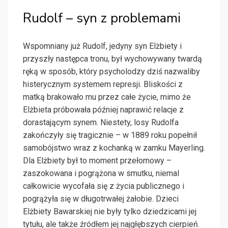
Rudolf – syn z problemami
Wspomniany już Rudolf, jedyny syn Elżbiety i
przyszły następca tronu, był wychowywany twardą
ręką w sposób, który psycholodzy dziś nazwaliby
histerycznym systemem represji. Bliskości z
matką brakowało mu przez całe życie, mimo że
Elżbieta próbowała później naprawić relacje z
dorastającym synem. Niestety, losy Rudolfa
zakończyły się tragicznie – w 1889 roku popełnił
samobójstwo wraz z kochanką w zamku Mayerling.
Dla Elżbiety był to moment przełomowy –
zaszokowana i pogrążona w smutku, niemal
całkowicie wycofała się z życia publicznego i
pogrążyła się w długotrwałej żałobie. Dzieci
Elżbiety Bawarskiej nie były tylko dziedzicami jej
tytułu, ale także źródłem jej najgłębszych cierpień.