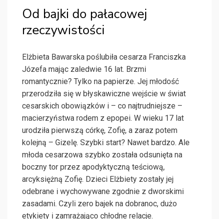
Od bajki do pałacowej
rzeczywistości
Elżbieta Bawarska poślubiła cesarza Franciszka
Józefa mając zaledwie 16 lat. Brzmi
romantycznie? Tylko na papierze. Jej młodość
przerodziła się w błyskawiczne wejście w świat
cesarskich obowiązków i – co najtrudniejsze –
macierzyństwa rodem z epopei. W wieku 17 lat
urodziła pierwszą córkę, Zofię, a zaraz potem
kolejną – Gizelę. Szybki start? Nawet bardzo. Ale
młoda cesarzowa szybko została odsunięta na
boczny tor przez apodyktyczną teściową,
arcyksiężną Zofię. Dzieci Elżbiety zostały jej
odebrane i wychowywane zgodnie z dworskimi
zasadami. Czyli zero bajek na dobranoc, dużo
etykiety i zamrażająco chłodne relacje.