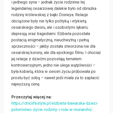
i jednego syna – jednak życie rodzinne tej
legendarnej cesarzowej dalekie było od obrazka
rodziny królewskiej z bajki Disneya. Relacje
obciążone były nie tylko polityką i etykietą
cesarskiego dworu, ale i osobistymi lękami,
depresją oraz tragediami. Elżbieta pozostała
postacią enigmatyczną, nieuchwytną i pełną
sprzeczności – jakby została stworzona nie dla
cesarskiej korony, ale dla epickiego filmu. I chociaż
jej relacje z dziećmi pozostają tematem
kontrowersyjnym, jedno nie ulega wątpliwości –
była kobietą, która w swoim życiu próbowała po
prostu być sobą – nawet jeśli miała za to zapłacić
najwyższą cenę.
Przeczytaj więcej na:
https://chiclifestyle.pl/elzbieta-bawarska-dzieci-
potomstwo-zycie-rodziny-i-rola-w-monarchii/
.