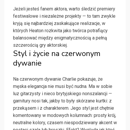
Jeżeli jesteś fanem aktora, warto śledzić premiery
festiwalowe i niezależne projekty — to tam zwykle
kryją się najbardziej zaskakujące realizacje, w
których Heaton rozkwita jako twórca potrafiący
balansować między enigmatycznością a pełną
szczerością gry aktorskiej.
Styl i życie na czerwonym
dywanie
Na czerwonym dywanie Charlie pokazuje, że
męska elegancja nie musi być nudna. Ma w sobie
luz gitarzysty i nieco brytyjskiego nonszalancji —
garnitury nosi tak, jakby to były skórzane kurtki: z
przekąsem i z charakterem. Jego styl jest chętnie
komentowany w modowych kolumnach: prosty krój,
neutralne kolory, czasem niespodziewany akcent w
postaci szala lub broszki. Efekt? Wygląda jak ktoś,