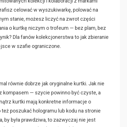
mitowanych kolekcji i kolaboracji z markami
otrafisz celować w wyszukiwarkę, polować na
nym stanie, możesz liczyć na zwrot części
nia o kurtkę niczym o trofeum — bez plam, bez
nik? Dla fanów kolekcjonerstwa to jak zbieranie
ejsce w szafie ograniczone.
al równie dobrze jak oryginalne kurtki. Jak nie
z kompasem — szycie powinno być czyste, a
nątrz kurtki mają konkretne informacje o
o też poszukać hologramu lub kodu na stronie
a, by była prawdziwa, to zazwyczaj nie jest