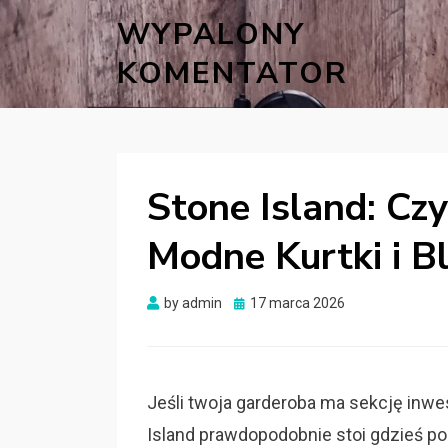
WYPALONY
KOMENTATOR
Stone Island: C
Modne Kurtki i B
Posted
by
admin
17 marca 2026
on
Jeśli twoja garderoba ma sekcję inwe
Island prawdopodobnie stoi gdzieś po