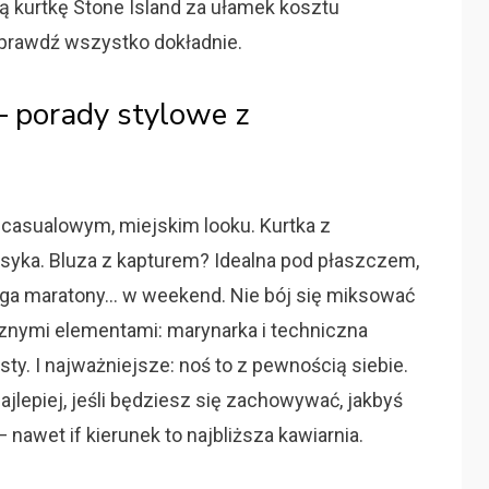
ą kurtkę Stone Island za ułamek kosztu
prawdź wszystko dokładnie.
— porady stylowe z
 casualowym, miejskim looku. Kurtka z
syka. Bluza z kapturem? Idealna pod płaszczem,
biega maratony… w weekend. Nie bój się miksować
cznymi elementami: marynarka i techniczna
ty. I najważniejsze: noś to z pewnością siebie.
jlepiej, jeśli będziesz się zachowywać, jakbyś
awet if kierunek to najbliższa kawiarnia.