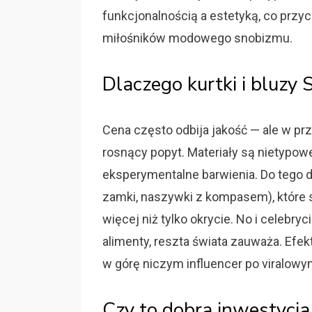
funkcjonalnością a estetyką, co przyc
miłośników modowego snobizmu.
Dlaczego kurtki i bluzy 
Cena często odbija jakość — ale w prz
rosnący popyt. Materiały są nietypowe
eksperymentalne barwienia. Do tego d
zamki, naszywki z kompasem), które sp
więcej niż tylko okrycie. No i celebry
alimenty, reszta świata zauważa. Efek
w górę niczym influencer po viralowym
Czy to dobra inwestycja