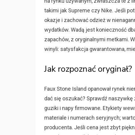
na rynku używanym, zwłaszcza te z li
takimi jak Supreme czy Nike. Jeśli p
okazje i zachować odzież w nienagan
wydatków. Wadą jest konieczność dba
zapachów, z oryginalnymi metkami. Wy
winyli: satysfakcja gwarantowana, mi
Jak rozpoznać oryginał?
Faux Stone Island opanował rynek niem
dać się oszukać? Sprawdź naszywkę 
guziki i napy firmowane. Etykiety wew
materiale i numerach seryjnych; wart
producenta. Jeśli cena jest zbyt piękn