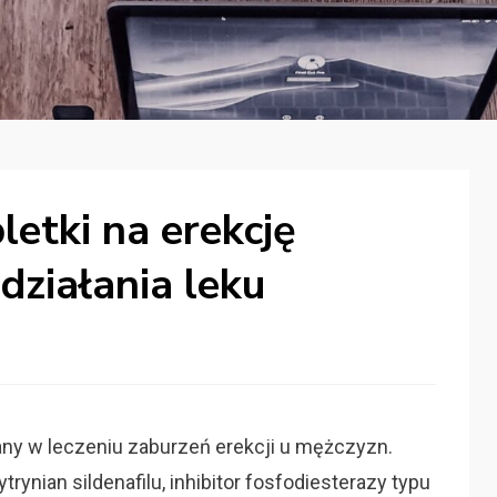
letki na erekcję
s działania leku
any w leczeniu zaburzeń erekcji u mężczyzn.
ytrynian sildenafilu, inhibitor fosfodiesterazy typu