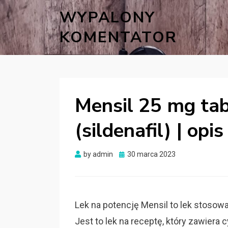
WYPALONY
KOMENTATOR
Mensil 25 mg tab
(sildenafil) | opi
Posted
by
admin
30 marca 2023
on
Lek na potencję Mensil to lek stosow
Jest to lek na receptę, który zawiera c