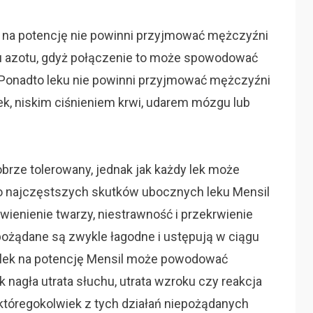
l na potencję nie powinni przyjmować mężczyźni
u azotu, gdyż połączenie to może spowodować
. Ponadto leku nie powinni przyjmować mężczyźni
ek, niskim ciśnieniem krwi, udarem mózgu lub
obrze tolerowany, jednak jak każdy lek może
o najczęstszych skutków ubocznych leku Mensil
wienienie twarzy, niestrawność i przekrwienie
epożądane są zwykle łagodne i ustępują w ciągu
h lek na potencję Mensil może powodować
k nagła utrata słuchu, utrata wzroku czy reakcja
któregokolwiek z tych działań niepożądanych