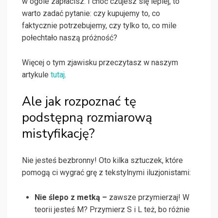
w ogóle zapłacisz. I choć czujesz się lepiej, to
warto zadać pytanie: czy kupujemy to, co
faktycznie potrzebujemy, czy tylko to, co mile
połechtało naszą próżność?
Więcej o tym zjawisku przeczytasz w naszym
artykule
tutaj
.
Ale jak rozpoznać tę
podstępną rozmiarową
mistyfikację?
Nie jesteś bezbronny! Oto kilka sztuczek, które
pomogą ci wygrać grę z tekstylnymi iluzjonistami:
Nie ślepo z metką –
zawsze przymierzaj! W
teorii jesteś M? Przymierz S i L też, bo różnie